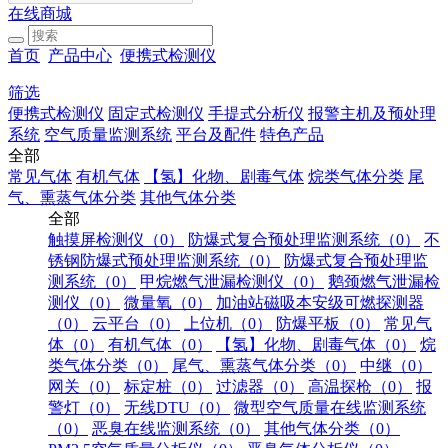
在线商城
首页
产品中心
便携式检测仪
筛选
便携式检测仪
固定式检测仪
手提式分析仪
报警主机及预处理
系统
空气质量监测系统
平台及配件
特色产品
全部
常见气体
有机气体
【氢】化物、剧毒气体
烷类气体分类
尾
气、熏蒸气体分类
其他气体分类
全部
触摸屏检测仪（0）
防爆式复合预处理监测系统（0）
不
锈钢防爆式预处理监测系统（0）
防爆式复合预处理监
测系统（0）
甲烷燃气泄漏检测仪（0）
鹅颈燃气泄漏检
测仪（0）
微量氧（0）
加油站磁吸本安级可燃探测器
（0）
云平台（0）
上位机（0）
防爆平板（0）
常见气
体（0）
有机气体（0）
【氢】化物、剧毒气体（0）
烷
类气体分类（0）
尾气、熏蒸气体分类（0）
中继（0）
网关（0）
标定桩（0）
过滤器（0）
高温探枪（0）
报
警灯（0）
无线DTU（0）
微型空气质量在线监测系统
（0）
恶臭在线监测系统（0）
其他气体分类（0）