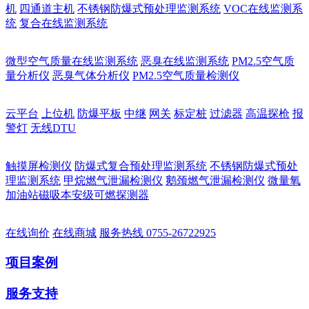
机
四通道主机
不锈钢防爆式预处理监测系统
VOC在线监测系
统
复合在线监测系统
微型空气质量在线监测系统
恶臭在线监测系统
PM2.5空气质
量分析仪
恶臭气体分析仪
PM2.5空气质量检测仪
云平台
上位机
防爆平板
中继
网关
标定桩
过滤器
高温探枪
报
警灯
无线DTU
触摸屏检测仪
防爆式复合预处理监测系统
不锈钢防爆式预处
理监测系统
甲烷燃气泄漏检测仪
鹅颈燃气泄漏检测仪
微量氧
加油站磁吸本安级可燃探测器
在线询价
在线商城
服务热线
0755-26722925
项目案例
服务支持