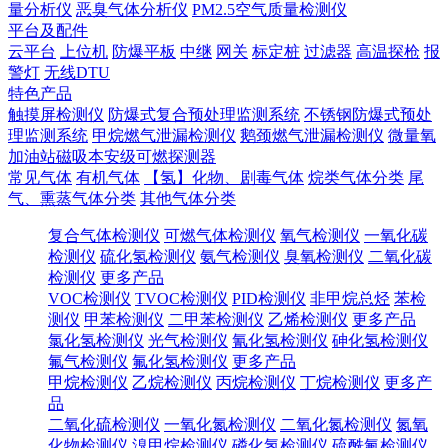
量分析仪
恶臭气体分析仪
PM2.5空气质量检测仪
平台及配件
云平台
上位机
防爆平板
中继
网关
标定桩
过滤器
高温探枪
报
警灯
无线DTU
特色产品
触摸屏检测仪
防爆式复合预处理监测系统
不锈钢防爆式预处
理监测系统
甲烷燃气泄漏检测仪
鹅颈燃气泄漏检测仪
微量氧
加油站磁吸本安级可燃探测器
常见气体
有机气体
【氢】化物、剧毒气体
烷类气体分类
尾
气、熏蒸气体分类
其他气体分类
复合气体检测仪
可燃气体检测仪
氧气检测仪
一氧化碳
检测仪
硫化氢检测仪
氨气检测仪
臭氧检测仪
二氧化碳
检测仪
更多产品
VOC检测仪
TVOC检测仪
PID检测仪
非甲烷总烃
苯检
测仪
甲苯检测仪
二甲苯检测仪
乙烯检测仪
更多产品
氯化氢检测仪
光气检测仪
氰化氢检测仪
砷化氢检测仪
氟气检测仪
氟化氢检测仪
更多产品
甲烷检测仪
乙烷检测仪
丙烷检测仪
丁烷检测仪
更多产
品
二氧化硫检测仪
一氧化氮检测仪
二氧化氮检测仪
氮氧
化物检测仪
溴甲烷检测仪
磷化氢检测仪
硫酰氟检测仪