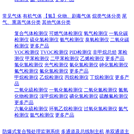
常见气体
有机气体
【氢】化物、剧毒气体
烷类气体分类
尾
气、熏蒸气体分类
其他气体分类
复合气体检测仪
可燃气体检测仪
氧气检测仪
一氧化碳
检测仪
硫化氢检测仪
氨气检测仪
臭氧检测仪
二氧化碳
检测仪
更多产品
VOC检测仪
TVOC检测仪
PID检测仪
非甲烷总烃
苯检
测仪
甲苯检测仪
二甲苯检测仪
乙烯检测仪
更多产品
氯化氢检测仪
光气检测仪
氰化氢检测仪
砷化氢检测仪
氟气检测仪
氟化氢检测仪
更多产品
甲烷检测仪
乙烷检测仪
丙烷检测仪
丁烷检测仪
更多产
品
二氧化硫检测仪
一氧化氮检测仪
二氧化氮检测仪
氮氧
化物检测仪
溴甲烷检测仪
磷化氢检测仪
硫酰氟检测仪
更多产品
六氟化硫检测仪
环氧乙烷检测仪
过氧化氢检测仪
氦气
检测仪
氩气检测仪
更多产品
防爆式复合预处理监测系统
多通道及总线制主机
单双通道主