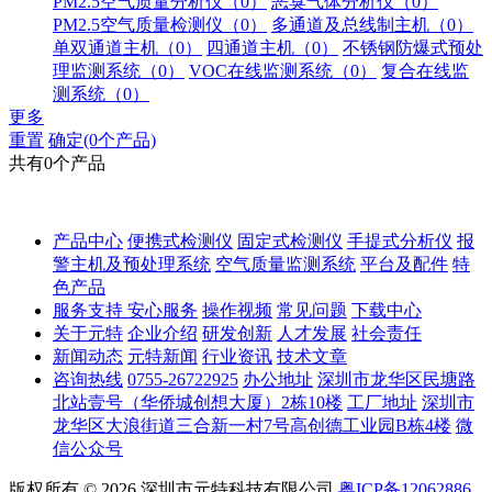
PM2.5空气质量分析仪（0）
恶臭气体分析仪（0）
PM2.5空气质量检测仪（0）
多通道及总线制主机（0）
单双通道主机（0）
四通道主机（0）
不锈钢防爆式预处
理监测系统（0）
VOC在线监测系统（0）
复合在线监
测系统（0）
更多
重置
确定(0个产品)
共有0个产品
产品中心
便携式检测仪
固定式检测仪
手提式分析仪
报
警主机及预处理系统
空气质量监测系统
平台及配件
特
色产品
服务支持
安心服务
操作视频
常见问题
下载中心
关于元特
企业介绍
研发创新
人才发展
社会责任
新闻动态
元特新闻
行业资讯
技术文章
咨询热线
0755-26722925
办公地址
深圳市龙华区民塘路
北站壹号（华侨城创想大厦）2栋10楼
工厂地址
深圳市
龙华区大浪街道三合新一村7号高创德工业园B栋4楼
微
信公众号
版权所有 © 2026 深圳市元特科技有限公司
粤ICP备12062886