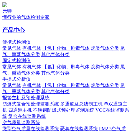
元特
懂行业的气体检测专家
产品中心
便携式检测仪
常见气体
有机气体
【氢】化物、剧毒气体
烷类气体分类
尾
气、熏蒸气体分类
其他气体分类
固定式检测仪
常见气体
有机气体
【氢】化物、剧毒气体
烷类气体分类
尾
气、熏蒸气体分类
其他气体分类
手提式分析仪
常见气体
有机气体
【氢】化物、剧毒气体
烷类气体分类
尾
气、熏蒸气体分类
其他气体分类
报警主机及预处理系统
防爆式复合预处理监测系统
多通道及总线制主机
单双通道主
机
四通道主机
不锈钢防爆式预处理监测系统
VOC在线监测系
统
复合在线监测系统
空气质量监测系统
微型空气质量在线监测系统
恶臭在线监测系统
PM2.5空气质