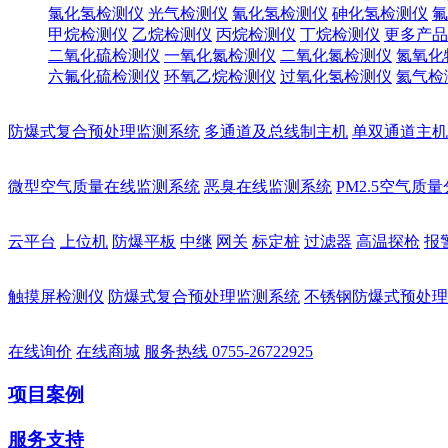
氯化氢检测仪
光气检测仪
氰化氢检测仪
砷化氢检测仪
氟
甲烷检测仪
乙烷检测仪
丙烷检测仪
丁烷检测仪
更多产品
二氧化硫检测仪
一氧化氮检测仪
二氧化氮检测仪
氮氧化
六氟化硫检测仪
环氧乙烷检测仪
过氧化氢检测仪
氦气检
防爆式复合预处理监测系统
多通道及总线制主机
单双通道主机
微型空气质量在线监测系统
恶臭在线监测系统
PM2.5空气质
云平台
上位机
防爆平板
中继
网关
标定桩
过滤器
高温探枪
报
触摸屏检测仪
防爆式复合预处理监测系统
不锈钢防爆式预处理
在线询价
在线商城
服务热线
0755-26722925
项目案例
服务支持