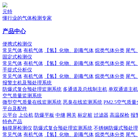
元特
懂行业的气体检测专家
产品中心
便携式检测仪
常见气体
有机气体
【氢】化物、剧毒气体
烷类气体分类
尾气
固定式检测仪
常见气体
有机气体
【氢】化物、剧毒气体
烷类气体分类
尾气
手提式分析仪
常见气体
有机气体
【氢】化物、剧毒气体
烷类气体分类
尾气
报警主机及预处理系统
防爆式复合预处理监测系统
多通道及总线制主机
单双通道主机
空气质量监测系统
微型空气质量在线监测系统
恶臭在线监测系统
PM2.5空气质
平台及配件
云平台
上位机
防爆平板
中继
网关
标定桩
过滤器
高温探枪
报
特色产品
触摸屏检测仪
防爆式复合预处理监测系统
不锈钢防爆式预处理
常见气体
有机气体
【氢】化物、剧毒气体
烷类气体分类
尾气