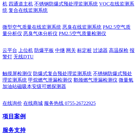
机
四通道主机
不锈钢防爆式预处理监测系统
VOC在线监测系
统
复合在线监测系统
微型空气质量在线监测系统
恶臭在线监测系统
PM2.5空气质
量分析仪
恶臭气体分析仪
PM2.5空气质量检测仪
云平台
上位机
防爆平板
中继
网关
标定桩
过滤器
高温探枪
报
警灯
无线DTU
触摸屏检测仪
防爆式复合预处理监测系统
不锈钢防爆式预处
理监测系统
甲烷燃气泄漏检测仪
鹅颈燃气泄漏检测仪
微量氧
加油站磁吸本安级可燃探测器
在线询价
在线商城
服务热线
0755-26722925
项目案例
服务支持