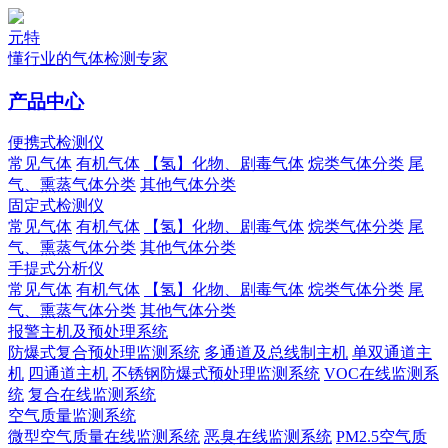
元特
懂行业的气体检测专家
产品中心
便携式检测仪
常见气体
有机气体
【氢】化物、剧毒气体
烷类气体分类
尾
气、熏蒸气体分类
其他气体分类
固定式检测仪
常见气体
有机气体
【氢】化物、剧毒气体
烷类气体分类
尾
气、熏蒸气体分类
其他气体分类
手提式分析仪
常见气体
有机气体
【氢】化物、剧毒气体
烷类气体分类
尾
气、熏蒸气体分类
其他气体分类
报警主机及预处理系统
防爆式复合预处理监测系统
多通道及总线制主机
单双通道主
机
四通道主机
不锈钢防爆式预处理监测系统
VOC在线监测系
统
复合在线监测系统
空气质量监测系统
微型空气质量在线监测系统
恶臭在线监测系统
PM2.5空气质