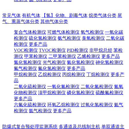
常见气体
有机气体
【氢】化物、剧毒气体
烷类气体分类
尾
气、熏蒸气体分类
其他气体分类
复合气体检测仪
可燃气体检测仪
氧气检测仪
一氧化碳
检测仪
硫化氢检测仪
氨气检测仪
臭氧检测仪
二氧化碳
检测仪
更多产品
VOC检测仪
TVOC检测仪
PID检测仪
非甲烷总烃
苯检
测仪
甲苯检测仪
二甲苯检测仪
乙烯检测仪
更多产品
氯化氢检测仪
光气检测仪
氰化氢检测仪
砷化氢检测仪
氟气检测仪
氟化氢检测仪
更多产品
甲烷检测仪
乙烷检测仪
丙烷检测仪
丁烷检测仪
更多产
品
二氧化硫检测仪
一氧化氮检测仪
二氧化氮检测仪
氮氧
化物检测仪
溴甲烷检测仪
磷化氢检测仪
硫酰氟检测仪
更多产品
六氟化硫检测仪
环氧乙烷检测仪
过氧化氢检测仪
氦气
检测仪
氩气检测仪
更多产品
防爆式复合预处理监测系统
多通道及总线制主机
单双通道主