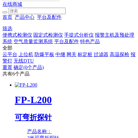
在线商城
首页
产品中心
平台及配件
筛选
便携式检测仪
固定式检测仪
手提式分析仪
报警主机及预处理
系统
空气质量监测系统
平台及配件
特色产品
全部
云平台
上位机
防爆平板
中继
网关
标定桩
过滤器
高温探枪
报
警灯
无线DTU
重置
确定(0个产品)
共有6个产品
FP-L200
可弯折探针
产品名称：
2米可弯折探针