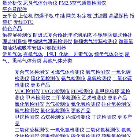
量分析仪
恶臭气体分析仪
PM2.5空气质量检测仪
平台及配件
云平台
上位机
防爆平板
中继
网关
标定桩
过滤器
高温探枪
报
警灯
无线DTU
特色产品
触摸屏检测仪
防爆式复合预处理监测系统
不锈钢防爆式预处
理监测系统
甲烷燃气泄漏检测仪
鹅颈燃气泄漏检测仪
微量氧
加油站磁吸本安级可燃探测器
常见气体
有机气体
【氢】化物、剧毒气体
烷类气体分类
尾
气、熏蒸气体分类
其他气体分类
复合气体检测仪
可燃气体检测仪
氧气检测仪
一氧化碳
检测仪
硫化氢检测仪
氨气检测仪
臭氧检测仪
二氧化碳
检测仪
更多产品
VOC检测仪
TVOC检测仪
PID检测仪
非甲烷总烃
苯检
测仪
甲苯检测仪
二甲苯检测仪
乙烯检测仪
更多产品
氯化氢检测仪
光气检测仪
氰化氢检测仪
砷化氢检测仪
氟气检测仪
氟化氢检测仪
更多产品
甲烷检测仪
乙烷检测仪
丙烷检测仪
丁烷检测仪
更多产
品
二氧化硫检测仪
一氧化氮检测仪
二氧化氮检测仪
氮氧
化物检测仪
溴甲烷检测仪
磷化氢检测仪
硫酰氟检测仪