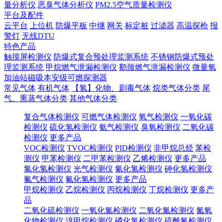
量分析仪
恶臭气体分析仪
PM2.5空气质量检测仪
平台及配件
云平台
上位机
防爆平板
中继
网关
标定桩
过滤器
高温探枪
报
警灯
无线DTU
特色产品
触摸屏检测仪
防爆式复合预处理监测系统
不锈钢防爆式预处
理监测系统
甲烷燃气泄漏检测仪
鹅颈燃气泄漏检测仪
微量氧
加油站磁吸本安级可燃探测器
常见气体
有机气体
【氢】化物、剧毒气体
烷类气体分类
尾
气、熏蒸气体分类
其他气体分类
复合气体检测仪
可燃气体检测仪
氧气检测仪
一氧化碳
检测仪
硫化氢检测仪
氨气检测仪
臭氧检测仪
二氧化碳
检测仪
更多产品
VOC检测仪
TVOC检测仪
PID检测仪
非甲烷总烃
苯检
测仪
甲苯检测仪
二甲苯检测仪
乙烯检测仪
更多产品
氯化氢检测仪
光气检测仪
氰化氢检测仪
砷化氢检测仪
氟气检测仪
氟化氢检测仪
更多产品
甲烷检测仪
乙烷检测仪
丙烷检测仪
丁烷检测仪
更多产
品
二氧化硫检测仪
一氧化氮检测仪
二氧化氮检测仪
氮氧
化物检测仪
溴甲烷检测仪
磷化氢检测仪
硫酰氟检测仪