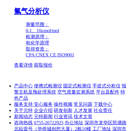
氟气分析仪
测量范围：
0-1、10μmol/mol
检测原理：
电化学原理
取得资质：
CPA CNEX CE ISO9001
查看详情
获取报价
产品中心
便携式检测仪
固定式检测仪
手提式分析仪
报
警主机及预处理系统
空气质量监测系统
平台及配件
特
色产品
服务支持
安心服务
操作视频
常见问题
下载中心
关于元特
企业介绍
研发创新
人才发展
社会责任
新闻动态
元特新闻
行业资讯
技术文章
咨询热线
0755-26722925
办公地址
深圳市龙华区民塘路
北站壹号（华侨城创想大厦）2栋10楼
工厂地址
深圳市