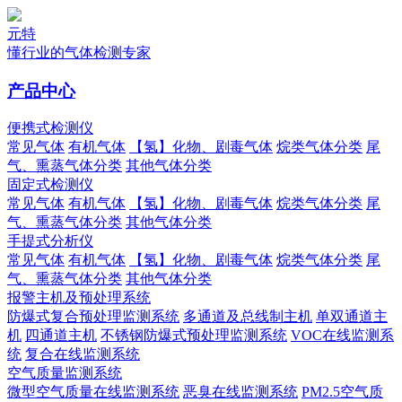
元特
懂行业的气体检测专家
产品中心
便携式检测仪
常见气体
有机气体
【氢】化物、剧毒气体
烷类气体分类
尾
气、熏蒸气体分类
其他气体分类
固定式检测仪
常见气体
有机气体
【氢】化物、剧毒气体
烷类气体分类
尾
气、熏蒸气体分类
其他气体分类
手提式分析仪
常见气体
有机气体
【氢】化物、剧毒气体
烷类气体分类
尾
气、熏蒸气体分类
其他气体分类
报警主机及预处理系统
防爆式复合预处理监测系统
多通道及总线制主机
单双通道主
机
四通道主机
不锈钢防爆式预处理监测系统
VOC在线监测系
统
复合在线监测系统
空气质量监测系统
微型空气质量在线监测系统
恶臭在线监测系统
PM2.5空气质