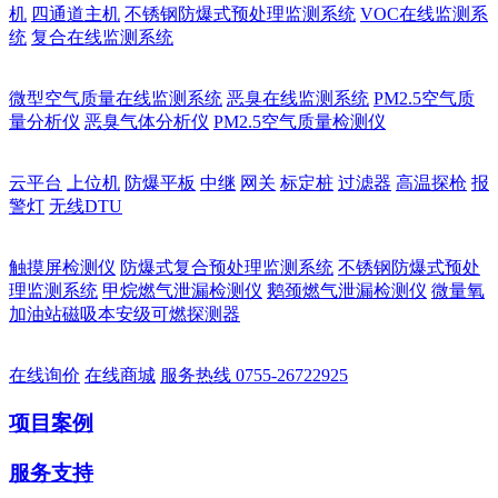
机
四通道主机
不锈钢防爆式预处理监测系统
VOC在线监测系
统
复合在线监测系统
微型空气质量在线监测系统
恶臭在线监测系统
PM2.5空气质
量分析仪
恶臭气体分析仪
PM2.5空气质量检测仪
云平台
上位机
防爆平板
中继
网关
标定桩
过滤器
高温探枪
报
警灯
无线DTU
触摸屏检测仪
防爆式复合预处理监测系统
不锈钢防爆式预处
理监测系统
甲烷燃气泄漏检测仪
鹅颈燃气泄漏检测仪
微量氧
加油站磁吸本安级可燃探测器
在线询价
在线商城
服务热线
0755-26722925
项目案例
服务支持