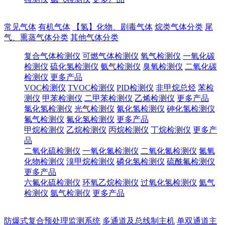
常见气体
有机气体
【氢】化物、剧毒气体
烷类气体分类
尾
气、熏蒸气体分类
其他气体分类
复合气体检测仪
可燃气体检测仪
氧气检测仪
一氧化碳
检测仪
硫化氢检测仪
氨气检测仪
臭氧检测仪
二氧化碳
检测仪
更多产品
VOC检测仪
TVOC检测仪
PID检测仪
非甲烷总烃
苯检
测仪
甲苯检测仪
二甲苯检测仪
乙烯检测仪
更多产品
氯化氢检测仪
光气检测仪
氰化氢检测仪
砷化氢检测仪
氟气检测仪
氟化氢检测仪
更多产品
甲烷检测仪
乙烷检测仪
丙烷检测仪
丁烷检测仪
更多产
品
二氧化硫检测仪
一氧化氮检测仪
二氧化氮检测仪
氮氧
化物检测仪
溴甲烷检测仪
磷化氢检测仪
硫酰氟检测仪
更多产品
六氟化硫检测仪
环氧乙烷检测仪
过氧化氢检测仪
氦气
检测仪
氩气检测仪
更多产品
防爆式复合预处理监测系统
多通道及总线制主机
单双通道主