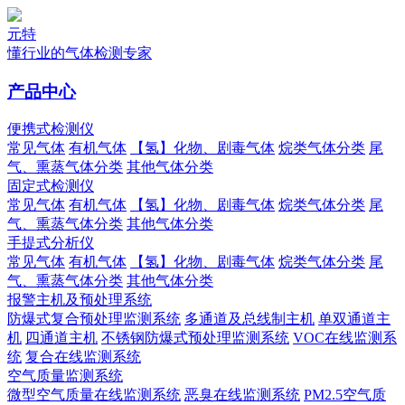
元特
懂行业的气体检测专家
产品中心
便携式检测仪
常见气体
有机气体
【氢】化物、剧毒气体
烷类气体分类
尾
气、熏蒸气体分类
其他气体分类
固定式检测仪
常见气体
有机气体
【氢】化物、剧毒气体
烷类气体分类
尾
气、熏蒸气体分类
其他气体分类
手提式分析仪
常见气体
有机气体
【氢】化物、剧毒气体
烷类气体分类
尾
气、熏蒸气体分类
其他气体分类
报警主机及预处理系统
防爆式复合预处理监测系统
多通道及总线制主机
单双通道主
机
四通道主机
不锈钢防爆式预处理监测系统
VOC在线监测系
统
复合在线监测系统
空气质量监测系统
微型空气质量在线监测系统
恶臭在线监测系统
PM2.5空气质