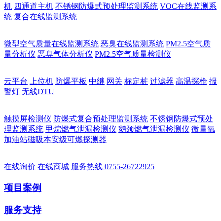
机
四通道主机
不锈钢防爆式预处理监测系统
VOC在线监测系
统
复合在线监测系统
微型空气质量在线监测系统
恶臭在线监测系统
PM2.5空气质
量分析仪
恶臭气体分析仪
PM2.5空气质量检测仪
云平台
上位机
防爆平板
中继
网关
标定桩
过滤器
高温探枪
报
警灯
无线DTU
触摸屏检测仪
防爆式复合预处理监测系统
不锈钢防爆式预处
理监测系统
甲烷燃气泄漏检测仪
鹅颈燃气泄漏检测仪
微量氧
加油站磁吸本安级可燃探测器
在线询价
在线商城
服务热线
0755-26722925
项目案例
服务支持