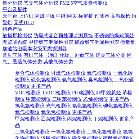
量分析仪
恶臭气体分析仪
PM2.5空气质量检测仪
平台及配件
云平台
上位机
防爆平板
中继
网关
标定桩
过滤器
高温探枪
报
警灯
无线DTU
特色产品
触摸屏检测仪
防爆式复合预处理监测系统
不锈钢防爆式预处
理监测系统
甲烷燃气泄漏检测仪
鹅颈燃气泄漏检测仪
微量氧
加油站磁吸本安级可燃探测器
常见气体
有机气体
【氢】化物、剧毒气体
烷类气体分类
尾
气、熏蒸气体分类
其他气体分类
复合气体检测仪
可燃气体检测仪
氧气检测仪
一氧化碳
检测仪
硫化氢检测仪
氨气检测仪
臭氧检测仪
二氧化碳
检测仪
更多产品
VOC检测仪
TVOC检测仪
PID检测仪
非甲烷总烃
苯检
测仪
甲苯检测仪
二甲苯检测仪
乙烯检测仪
更多产品
氯化氢检测仪
光气检测仪
氰化氢检测仪
砷化氢检测仪
氟气检测仪
氟化氢检测仪
更多产品
甲烷检测仪
乙烷检测仪
丙烷检测仪
丁烷检测仪
更多产
品
二氧化硫检测仪
一氧化氮检测仪
二氧化氮检测仪
氮氧
化物检测仪
溴甲烷检测仪
磷化氢检测仪
硫酰氟检测仪