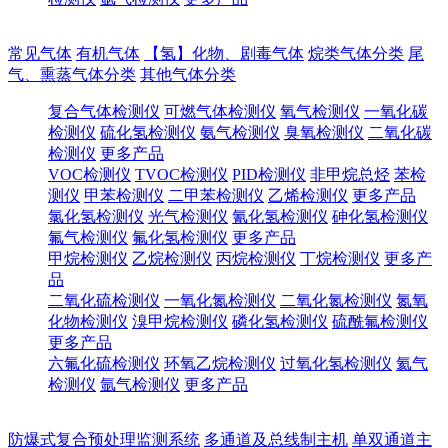
常见气体
有机气体
【氢】化物、剧毒气体
烷类气体分类
尾
气、熏蒸气体分类
其他气体分类
复合气体检测仪
可燃气体检测仪
氧气检测仪
一氧化碳
检测仪
硫化氢检测仪
氨气检测仪
臭氧检测仪
二氧化碳
检测仪
更多产品
VOC检测仪
TVOC检测仪
PID检测仪
非甲烷总烃
苯检
测仪
甲苯检测仪
二甲苯检测仪
乙烯检测仪
更多产品
氯化氢检测仪
光气检测仪
氰化氢检测仪
砷化氢检测仪
氟气检测仪
氟化氢检测仪
更多产品
甲烷检测仪
乙烷检测仪
丙烷检测仪
丁烷检测仪
更多产
品
二氧化硫检测仪
一氧化氮检测仪
二氧化氮检测仪
氮氧
化物检测仪
溴甲烷检测仪
磷化氢检测仪
硫酰氟检测仪
更多产品
六氟化硫检测仪
环氧乙烷检测仪
过氧化氢检测仪
氦气
检测仪
氩气检测仪
更多产品
防爆式复合预处理监测系统
多通道及总线制主机
单双通道主