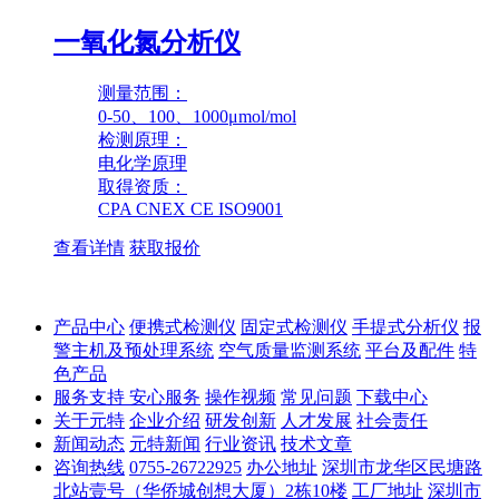
一氧化氮分析仪
测量范围：
0-50、100、1000μmol/mol
检测原理：
电化学原理
取得资质：
CPA CNEX CE ISO9001
查看详情
获取报价
产品中心
便携式检测仪
固定式检测仪
手提式分析仪
报
警主机及预处理系统
空气质量监测系统
平台及配件
特
色产品
服务支持
安心服务
操作视频
常见问题
下载中心
关于元特
企业介绍
研发创新
人才发展
社会责任
新闻动态
元特新闻
行业资讯
技术文章
咨询热线
0755-26722925
办公地址
深圳市龙华区民塘路
北站壹号（华侨城创想大厦）2栋10楼
工厂地址
深圳市