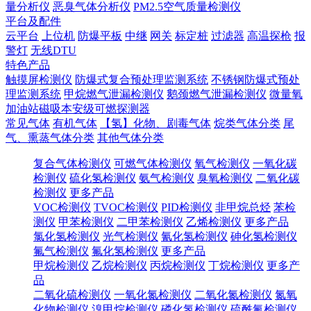
量分析仪
恶臭气体分析仪
PM2.5空气质量检测仪
平台及配件
云平台
上位机
防爆平板
中继
网关
标定桩
过滤器
高温探枪
报
警灯
无线DTU
特色产品
触摸屏检测仪
防爆式复合预处理监测系统
不锈钢防爆式预处
理监测系统
甲烷燃气泄漏检测仪
鹅颈燃气泄漏检测仪
微量氧
加油站磁吸本安级可燃探测器
常见气体
有机气体
【氢】化物、剧毒气体
烷类气体分类
尾
气、熏蒸气体分类
其他气体分类
复合气体检测仪
可燃气体检测仪
氧气检测仪
一氧化碳
检测仪
硫化氢检测仪
氨气检测仪
臭氧检测仪
二氧化碳
检测仪
更多产品
VOC检测仪
TVOC检测仪
PID检测仪
非甲烷总烃
苯检
测仪
甲苯检测仪
二甲苯检测仪
乙烯检测仪
更多产品
氯化氢检测仪
光气检测仪
氰化氢检测仪
砷化氢检测仪
氟气检测仪
氟化氢检测仪
更多产品
甲烷检测仪
乙烷检测仪
丙烷检测仪
丁烷检测仪
更多产
品
二氧化硫检测仪
一氧化氮检测仪
二氧化氮检测仪
氮氧
化物检测仪
溴甲烷检测仪
磷化氢检测仪
硫酰氟检测仪