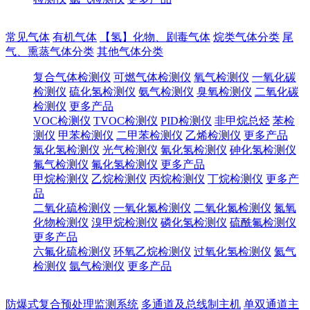
常见气体
有机气体
【氢】化物、剧毒气体
烷类气体分类
尾
气、熏蒸气体分类
其他气体分类
复合气体检测仪
可燃气体检测仪
氧气检测仪
一氧化碳
检测仪
硫化氢检测仪
氨气检测仪
臭氧检测仪
二氧化碳
检测仪
更多产品
VOC检测仪
TVOC检测仪
PID检测仪
非甲烷总烃
苯检
测仪
甲苯检测仪
二甲苯检测仪
乙烯检测仪
更多产品
氯化氢检测仪
光气检测仪
氰化氢检测仪
砷化氢检测仪
氟气检测仪
氟化氢检测仪
更多产品
甲烷检测仪
乙烷检测仪
丙烷检测仪
丁烷检测仪
更多产
品
二氧化硫检测仪
一氧化氮检测仪
二氧化氮检测仪
氮氧
化物检测仪
溴甲烷检测仪
磷化氢检测仪
硫酰氟检测仪
更多产品
六氟化硫检测仪
环氧乙烷检测仪
过氧化氢检测仪
氦气
检测仪
氩气检测仪
更多产品
防爆式复合预处理监测系统
多通道及总线制主机
单双通道主