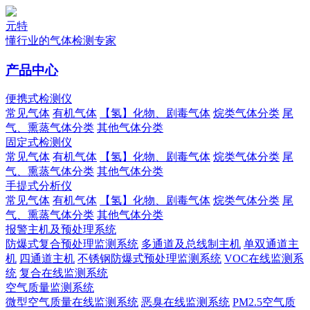
元特
懂行业的气体检测专家
产品中心
便携式检测仪
常见气体
有机气体
【氢】化物、剧毒气体
烷类气体分类
尾
气、熏蒸气体分类
其他气体分类
固定式检测仪
常见气体
有机气体
【氢】化物、剧毒气体
烷类气体分类
尾
气、熏蒸气体分类
其他气体分类
手提式分析仪
常见气体
有机气体
【氢】化物、剧毒气体
烷类气体分类
尾
气、熏蒸气体分类
其他气体分类
报警主机及预处理系统
防爆式复合预处理监测系统
多通道及总线制主机
单双通道主
机
四通道主机
不锈钢防爆式预处理监测系统
VOC在线监测系
统
复合在线监测系统
空气质量监测系统
微型空气质量在线监测系统
恶臭在线监测系统
PM2.5空气质