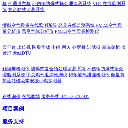
机
四通道主机
不锈钢防爆式预处理监测系统
VOC在线监测系
统
复合在线监测系统
微型空气质量在线监测系统
恶臭在线监测系统
PM2.5空气质
量分析仪
恶臭气体分析仪
PM2.5空气质量检测仪
云平台
上位机
防爆平板
中继
网关
标定桩
过滤器
高温探枪
报
警灯
无线DTU
触摸屏检测仪
防爆式复合预处理监测系统
不锈钢防爆式预处
理监测系统
甲烷燃气泄漏检测仪
鹅颈燃气泄漏检测仪
微量氧
加油站磁吸本安级可燃探测器
在线询价
在线商城
服务热线
0755-26722925
项目案例
服务支持