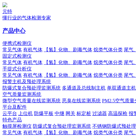
元特
懂行业的气体检测专家
产品中心
便携式检测仪
常见气体
有机气体
【氢】化物、剧毒气体
烷类气体分类
尾气
固定式检测仪
常见气体
有机气体
【氢】化物、剧毒气体
烷类气体分类
尾气
手提式分析仪
常见气体
有机气体
【氢】化物、剧毒气体
烷类气体分类
尾气
报警主机及预处理系统
防爆式复合预处理监测系统
多通道及总线制主机
单双通道主机
空气质量监测系统
微型空气质量在线监测系统
恶臭在线监测系统
PM2.5空气质
平台及配件
云平台
上位机
防爆平板
中继
网关
标定桩
过滤器
高温探枪
报
特色产品
触摸屏检测仪
防爆式复合预处理监测系统
不锈钢防爆式预处理
常见气体
有机气体
【氢】化物、剧毒气体
烷类气体分类
尾气