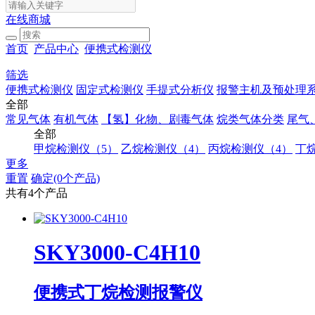
在线商城
首页
产品中心
便携式检测仪
筛选
便携式检测仪
固定式检测仪
手提式分析仪
报警主机及预处理
全部
常见气体
有机气体
【氢】化物、剧毒气体
烷类气体分类
尾气
全部
甲烷检测仪（5）
乙烷检测仪（4）
丙烷检测仪（4）
丁
更多
重置
确定(0个产品)
共有4个产品
SKY3000-C4H10
便携式丁烷检测报警仪