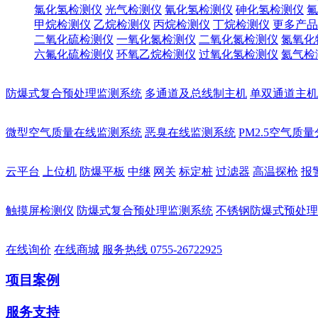
氯化氢检测仪
光气检测仪
氰化氢检测仪
砷化氢检测仪
氟
甲烷检测仪
乙烷检测仪
丙烷检测仪
丁烷检测仪
更多产品
二氧化硫检测仪
一氧化氮检测仪
二氧化氮检测仪
氮氧化
六氟化硫检测仪
环氧乙烷检测仪
过氧化氢检测仪
氦气检
防爆式复合预处理监测系统
多通道及总线制主机
单双通道主机
微型空气质量在线监测系统
恶臭在线监测系统
PM2.5空气质
云平台
上位机
防爆平板
中继
网关
标定桩
过滤器
高温探枪
报
触摸屏检测仪
防爆式复合预处理监测系统
不锈钢防爆式预处理
在线询价
在线商城
服务热线
0755-26722925
项目案例
服务支持