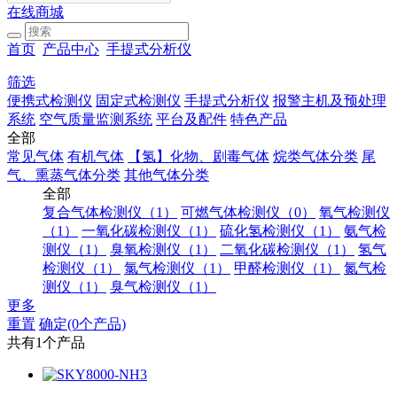
在线商城
首页
产品中心
手提式分析仪
筛选
便携式检测仪
固定式检测仪
手提式分析仪
报警主机及预处理
系统
空气质量监测系统
平台及配件
特色产品
全部
常见气体
有机气体
【氢】化物、剧毒气体
烷类气体分类
尾
气、熏蒸气体分类
其他气体分类
全部
复合气体检测仪（1）
可燃气体检测仪（0）
氧气检测仪
（1）
一氧化碳检测仪（1）
硫化氢检测仪（1）
氨气检
测仪（1）
臭氧检测仪（1）
二氧化碳检测仪（1）
氢气
检测仪（1）
氯气检测仪（1）
甲醛检测仪（1）
氮气检
测仪（1）
臭气检测仪（1）
更多
重置
确定(0个产品)
共有1个产品