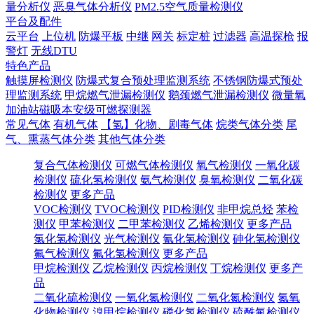
量分析仪
恶臭气体分析仪
PM2.5空气质量检测仪
平台及配件
云平台
上位机
防爆平板
中继
网关
标定桩
过滤器
高温探枪
报
警灯
无线DTU
特色产品
触摸屏检测仪
防爆式复合预处理监测系统
不锈钢防爆式预处
理监测系统
甲烷燃气泄漏检测仪
鹅颈燃气泄漏检测仪
微量氧
加油站磁吸本安级可燃探测器
常见气体
有机气体
【氢】化物、剧毒气体
烷类气体分类
尾
气、熏蒸气体分类
其他气体分类
复合气体检测仪
可燃气体检测仪
氧气检测仪
一氧化碳
检测仪
硫化氢检测仪
氨气检测仪
臭氧检测仪
二氧化碳
检测仪
更多产品
VOC检测仪
TVOC检测仪
PID检测仪
非甲烷总烃
苯检
测仪
甲苯检测仪
二甲苯检测仪
乙烯检测仪
更多产品
氯化氢检测仪
光气检测仪
氰化氢检测仪
砷化氢检测仪
氟气检测仪
氟化氢检测仪
更多产品
甲烷检测仪
乙烷检测仪
丙烷检测仪
丁烷检测仪
更多产
品
二氧化硫检测仪
一氧化氮检测仪
二氧化氮检测仪
氮氧
化物检测仪
溴甲烷检测仪
磷化氢检测仪
硫酰氟检测仪