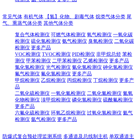
常见气体
有机气体
【氢】化物、剧毒气体
烷类气体分类
尾
气、熏蒸气体分类
其他气体分类
复合气体检测仪
可燃气体检测仪
氧气检测仪
一氧化碳
检测仪
硫化氢检测仪
氨气检测仪
臭氧检测仪
二氧化碳
检测仪
更多产品
VOC检测仪
TVOC检测仪
PID检测仪
非甲烷总烃
苯检
测仪
甲苯检测仪
二甲苯检测仪
乙烯检测仪
更多产品
氯化氢检测仪
光气检测仪
氰化氢检测仪
砷化氢检测仪
氟气检测仪
氟化氢检测仪
更多产品
甲烷检测仪
乙烷检测仪
丙烷检测仪
丁烷检测仪
更多产
品
二氧化硫检测仪
一氧化氮检测仪
二氧化氮检测仪
氮氧
化物检测仪
溴甲烷检测仪
磷化氢检测仪
硫酰氟检测仪
更多产品
六氟化硫检测仪
环氧乙烷检测仪
过氧化氢检测仪
氦气
检测仪
氩气检测仪
更多产品
防爆式复合预处理监测系统
多通道及总线制主机
单双通道主