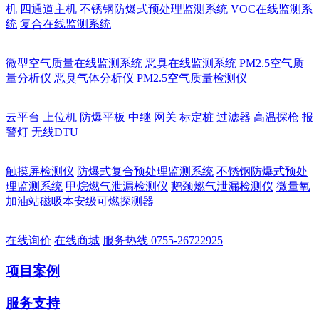
机
四通道主机
不锈钢防爆式预处理监测系统
VOC在线监测系
统
复合在线监测系统
微型空气质量在线监测系统
恶臭在线监测系统
PM2.5空气质
量分析仪
恶臭气体分析仪
PM2.5空气质量检测仪
云平台
上位机
防爆平板
中继
网关
标定桩
过滤器
高温探枪
报
警灯
无线DTU
触摸屏检测仪
防爆式复合预处理监测系统
不锈钢防爆式预处
理监测系统
甲烷燃气泄漏检测仪
鹅颈燃气泄漏检测仪
微量氧
加油站磁吸本安级可燃探测器
在线询价
在线商城
服务热线
0755-26722925
项目案例
服务支持