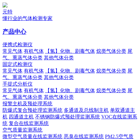
元特
懂行业的气体检测专家
产品中心
便携式检测仪
常见气体
有机气体
【氢】化物、剧毒气体
烷类气体分类
尾
气、熏蒸气体分类
其他气体分类
固定式检测仪
常见气体
有机气体
【氢】化物、剧毒气体
烷类气体分类
尾
气、熏蒸气体分类
其他气体分类
手提式分析仪
常见气体
有机气体
【氢】化物、剧毒气体
烷类气体分类
尾
气、熏蒸气体分类
其他气体分类
报警主机及预处理系统
防爆式复合预处理监测系统
多通道及总线制主机
单双通道主
机
四通道主机
不锈钢防爆式预处理监测系统
VOC在线监测系
统
复合在线监测系统
空气质量监测系统
微型空气质量在线监测系统
恶臭在线监测系统
PM2.5空气质