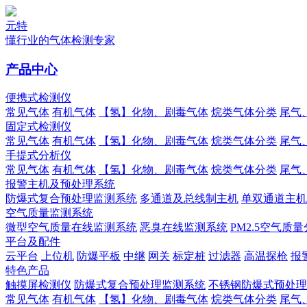
元特
懂行业的气体检测专家
产品中心
便携式检测仪
常见气体
有机气体
【氢】化物、剧毒气体
烷类气体分类
尾气
固定式检测仪
常见气体
有机气体
【氢】化物、剧毒气体
烷类气体分类
尾气
手提式分析仪
常见气体
有机气体
【氢】化物、剧毒气体
烷类气体分类
尾气
报警主机及预处理系统
防爆式复合预处理监测系统
多通道及总线制主机
单双通道主机
空气质量监测系统
微型空气质量在线监测系统
恶臭在线监测系统
PM2.5空气质
平台及配件
云平台
上位机
防爆平板
中继
网关
标定桩
过滤器
高温探枪
报
特色产品
触摸屏检测仪
防爆式复合预处理监测系统
不锈钢防爆式预处理
常见气体
有机气体
【氢】化物、剧毒气体
烷类气体分类
尾气