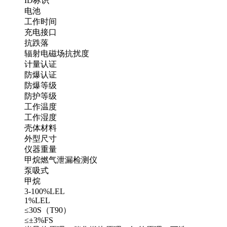
ID标识
电池
工作时间
充电接口
抗跌落
辐射电磁场抗扰度
计量认证
防爆认证
防爆等级
防护等级
工作温度
工作湿度
壳体材料
外型尺寸
仪器重量
甲烷燃气泄漏检测仪
泵吸式
甲烷
3-100%LEL
1%LEL
≤30S（T90）
≤±3%FS