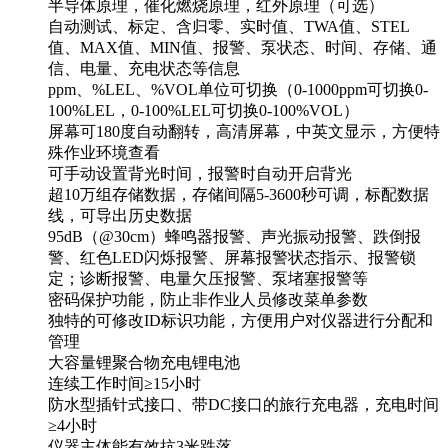
半导体原理，催化燃烧原理，红外原理（可选）
自动测试、标定、含归零、实时值、TWA值、STEL
值、MAX值、MIN值、报警、泵状态、时间、存储、通
信、电量、充电状态等信息
ppm、%LEL、%VOL单位可切换（0-1000ppm可切换0-
100%LEL，0-100%LEL可切换0-100%VOL）
屏幕可180度自动翻转，高清屏幕，中英文显示，方便特
殊作业环境查看
可手动设置背光时间，报警时自动开启背光
超10万组存储数据，存储间隔5-3600秒可调，标配数据
线，可导出历史数据
95dB（@30cm）蜂鸣器报警、声光振动报警、跌倒报
警、红色LED闪烁报警、屏幕报警状态指示、报警锁
定；诊断报警、电量欠压报警、泵堵塞报警等
密码保护功能，防止非作业人员修改菜单参数
独特的可修改ID标识功能，方便用户对仪器进行分配和
管理
大容量锂聚合物充电锂电池
连续工作时间≥15小时
防水型插针式接口、带DC接口的旅行充电器，充电时间
≥4小时
仪器主体能有效抗3米跌落