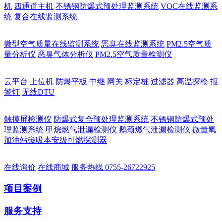
机
四通道主机
不锈钢防爆式预处理监测系统
VOC在线监测系
统
复合在线监测系统
微型空气质量在线监测系统
恶臭在线监测系统
PM2.5空气质
量分析仪
恶臭气体分析仪
PM2.5空气质量检测仪
云平台
上位机
防爆平板
中继
网关
标定桩
过滤器
高温探枪
报
警灯
无线DTU
触摸屏检测仪
防爆式复合预处理监测系统
不锈钢防爆式预处
理监测系统
甲烷燃气泄漏检测仪
鹅颈燃气泄漏检测仪
微量氧
加油站磁吸本安级可燃探测器
在线询价
在线商城
服务热线
0755-26722925
项目案例
服务支持