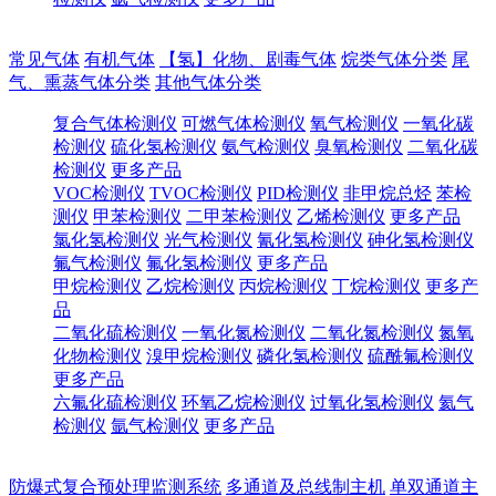
常见气体
有机气体
【氢】化物、剧毒气体
烷类气体分类
尾
气、熏蒸气体分类
其他气体分类
复合气体检测仪
可燃气体检测仪
氧气检测仪
一氧化碳
检测仪
硫化氢检测仪
氨气检测仪
臭氧检测仪
二氧化碳
检测仪
更多产品
VOC检测仪
TVOC检测仪
PID检测仪
非甲烷总烃
苯检
测仪
甲苯检测仪
二甲苯检测仪
乙烯检测仪
更多产品
氯化氢检测仪
光气检测仪
氰化氢检测仪
砷化氢检测仪
氟气检测仪
氟化氢检测仪
更多产品
甲烷检测仪
乙烷检测仪
丙烷检测仪
丁烷检测仪
更多产
品
二氧化硫检测仪
一氧化氮检测仪
二氧化氮检测仪
氮氧
化物检测仪
溴甲烷检测仪
磷化氢检测仪
硫酰氟检测仪
更多产品
六氟化硫检测仪
环氧乙烷检测仪
过氧化氢检测仪
氦气
检测仪
氩气检测仪
更多产品
防爆式复合预处理监测系统
多通道及总线制主机
单双通道主