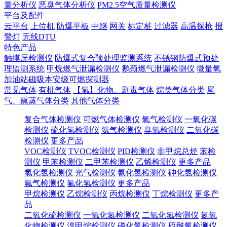
量分析仪
恶臭气体分析仪
PM2.5空气质量检测仪
平台及配件
云平台
上位机
防爆平板
中继
网关
标定桩
过滤器
高温探枪
报
警灯
无线DTU
特色产品
触摸屏检测仪
防爆式复合预处理监测系统
不锈钢防爆式预处
理监测系统
甲烷燃气泄漏检测仪
鹅颈燃气泄漏检测仪
微量氧
加油站磁吸本安级可燃探测器
常见气体
有机气体
【氢】化物、剧毒气体
烷类气体分类
尾
气、熏蒸气体分类
其他气体分类
复合气体检测仪
可燃气体检测仪
氧气检测仪
一氧化碳
检测仪
硫化氢检测仪
氨气检测仪
臭氧检测仪
二氧化碳
检测仪
更多产品
VOC检测仪
TVOC检测仪
PID检测仪
非甲烷总烃
苯检
测仪
甲苯检测仪
二甲苯检测仪
乙烯检测仪
更多产品
氯化氢检测仪
光气检测仪
氰化氢检测仪
砷化氢检测仪
氟气检测仪
氟化氢检测仪
更多产品
甲烷检测仪
乙烷检测仪
丙烷检测仪
丁烷检测仪
更多产
品
二氧化硫检测仪
一氧化氮检测仪
二氧化氮检测仪
氮氧
化物检测仪
溴甲烷检测仪
磷化氢检测仪
硫酰氟检测仪