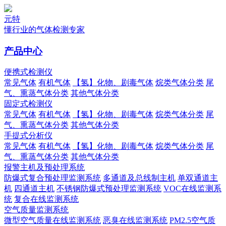
元特
懂行业的气体检测专家
产品中心
便携式检测仪
常见气体
有机气体
【氢】化物、剧毒气体
烷类气体分类
尾
气、熏蒸气体分类
其他气体分类
固定式检测仪
常见气体
有机气体
【氢】化物、剧毒气体
烷类气体分类
尾
气、熏蒸气体分类
其他气体分类
手提式分析仪
常见气体
有机气体
【氢】化物、剧毒气体
烷类气体分类
尾
气、熏蒸气体分类
其他气体分类
报警主机及预处理系统
防爆式复合预处理监测系统
多通道及总线制主机
单双通道主
机
四通道主机
不锈钢防爆式预处理监测系统
VOC在线监测系
统
复合在线监测系统
空气质量监测系统
微型空气质量在线监测系统
恶臭在线监测系统
PM2.5空气质